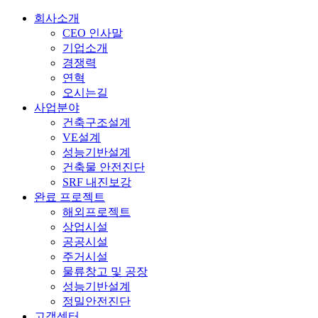
회사소개
CEO 인사말
기업소개
경쟁력
연혁
오시는길
사업분야
건축구조설계
VE설계
성능기반설계
건축물 안전진단
SRF 내진보강
완료 프로젝트
해외프로젝트
상업시설
공공시설
주거시설
물류창고 및 공장
성능기반설계
정밀안전진단
고객센터