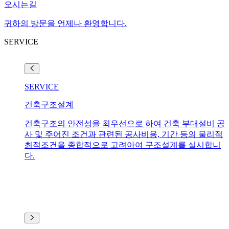
오시는길
귀하의 방문을 언제나 환영합니다.
SERVICE
SERVICE
SERVICE
SERVICE
SERVICE
SERVICE
건축구조설계
VE 설계
성능기반설계
건축물 안전진단
SRF내진보강
건축구조의 안전성을 최우선으로 하여 건축 부대설비 공
VE란 LIFE CYCLE전체를 통해 기능과 원가를 최적의
내진성능평가란 최근 아이티, 칠레, 중국 등 세계 곳곳에
건축물 안전진단은 국토교통부에서 고시하는 시설물의
SRF공법은 폴리에스테르 원료로 만든 고연성 섬유 벨트
사 및 주어진 조건과 관련된 공사비용, 기간 등의 물리적
비용으로 요구되는 품질, 공기, 안전성과 같은 필요한 기
서 발생하는 대규모 지진으로부터 인적, 물적 피해를 최
안전관리에 관한 특별법 및 시행령 제 13조 규정된 “안전
로 기둥이나 벽에 고인성 접착제를 이용하여 부착하여
최적조건을 종합적으로 고려아여 구조설계를 실시합니
능을 달성하기 위하여 공법, 자재를 포함한 건설업의 모
소화 하기 위해기능수행(OP), 즉시거주(IO), 인명안전
점검 및 정밀안전진단 지침”에 의거, 실시방법/절차기준
보강하는 내진보강 공법입니다.＂포대 보강＂이라는 별
다.
든 대상에 대하여 기능을 중심으로 한 개선활동을 말합
(LS), 붕괴방지(CP) 의 수준별 내진성능을 평가하고 필요
등의 필요한 사항을 구체적으로 정하여 이를 통해 적정
명으로 불리고 있습니다. 고인성 접착재는 냄새가 없고,
니다.
한 경우에는 보강을 통한 성능향상을 실시하여 지진피해
한 점검 및 진단을 실시하여 보다 객관적인 상태를 판단
포름알데히드 등을 포함하지 않는, 친환경 소재를 사용
를 사전에 예방하기 위한 구조물의 성능평가입니다.
할 수 있도록 함으로써 건축물의 기능과 안전을 유지하
하고 있습니다.
고 재해 및 재난의 예방과 건축물의 효용성을 증진시킴
과 더불어 과학적 유지관리를 체계화합니다.